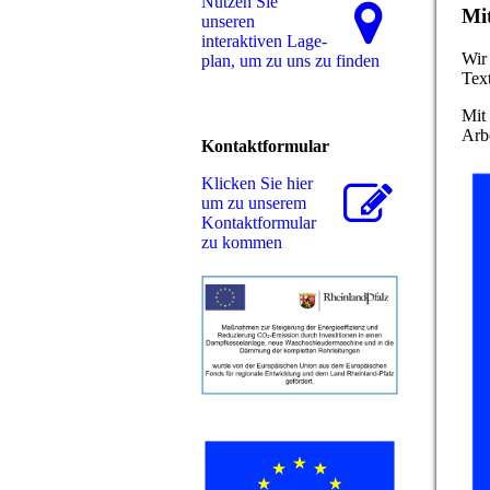
Nutzen Sie
Mit
unseren
interaktiven La­ge­
Wir
plan, um zu uns zu finden
Tex
Mit 
Arbe
Kontaktformular
Klicken Sie hier
um zu unserem
Kon­takt­for­mu­lar
zu kommen